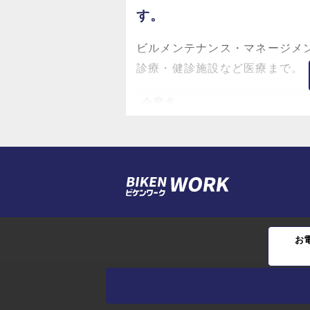
す。
ビルメンテナンス・マネージメ
診療・健診施設など医療まで。
企業名
株式会社ビケンテクノ
所在地
【大阪本社】
〒564-0044 大阪府吹田市南金
お
【東京本部】
〒141-0031 東京都品川区西五
五反田JPビルディング 5階