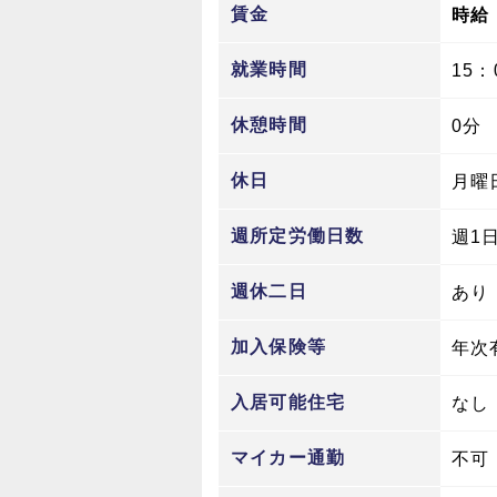
賃金
時給 
就業時間
15：
休憩時間
0分
休日
月曜
週所定労働日数
週1
週休二日
あり
加入保険等
年次
入居可能住宅
なし
マイカー通勤
不可