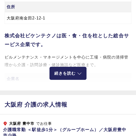
住所
大阪府南金田2-12-1
株式会社ビケンテクノは医・食・住を柱とした総合サ
ービス企業です。
ビルメンテナンス・マネージメントを中心に工場・病院の清掃管
理から介護・訪問診療・健診施設など医療まで。
続きを読む
企業名
株式会社ビケンテクノ
所在地
大阪府 介護の求人情報
【大阪本社】
〒564-0044 大阪府吹田市南金田2-12-1
大阪府
豊中市
でお仕事
介護職常勤 ＜駅徒歩1分＞（グループホーム）／大阪府豊中
【東京本部】
市少路