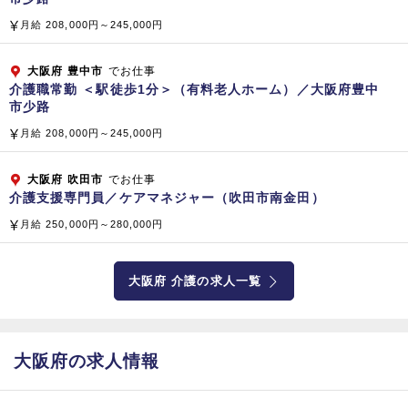
〒141-0031 東京都品川区西五反田8‐4‐13
月給 208,000円～245,000円
五反田JPビルディング 5階
大阪府
豊中市
でお仕事
資本金
介護職常勤 ＜駅徒歩1分＞（有料老人ホーム）／大阪府豊中
市少路
1,808百万円（平成2
9
年3月現在）
月給 208,000円～245,000円
従業員数
総合ビルメンテナンス（清掃管理・警備・設備管理）
大阪府
吹田市
でお仕事
介護支援専門員／ケアマネジャー（吹田市南金田）
プロパティマネジメント、ファシリティマネジメント
コンストラクト＆リフォーム（建物・設備・省エネ提案）
月給 250,000円～280,000円
サニテーション（食品製造工場や病院の消毒殺菌）
不動産分譲および管理、水処理装置（開発・販売）
大阪府 介護の求人一覧
ＦＣ店舗運営、介護サービス業務（訪問看護、訪問介護、居宅
介護支援）
老人ホーム経営、医療関連経営コンサルティング（病院・クリ
ニック・人間ドック）
大阪府の求人情報
子会社・関係会社