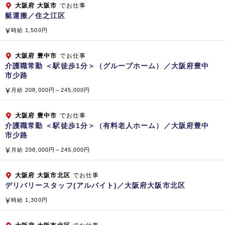
大阪府
大阪市
でお仕事
【国内】 株式会社 ベスト・プロパティ
艇運搬／住之江区
株式会社 マイムコミュニティー
時給 1,500円
小倉興産 株式会社
株式会社 ラボテック
大阪府
豊中市
でお仕事
株式会社 ケアホテルマネジメント
介護職常勤 ＜駅徒歩1分＞（グループホーム）／大阪府豊中
株式会社 クリーンボーイ
市少路
株式会社 ビーエムエス
月給 208,000円～245,000円
株式会社 クリーンテック
株式会社 テクノサービス
大阪府
豊中市
でお仕事
株式会社 テクノサービス東京
介護職常勤 ＜駅徒歩1分＞（有料老人ホーム）／大阪府豊中
【海外】 SINGAPORE BIKEN PTE.LTD.（シンガポール共
市少路
和国）
月給 208,000円～245,000円
大阪府
大阪市北区
でお仕事
企業公式サイト
デリバリースタッフ(アルバイト)／大阪府大阪市北区
時給 1,300円