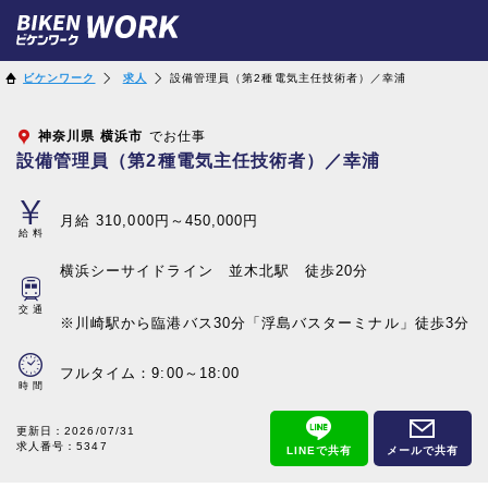
ビケンワーク
求人
設備管理員（第2種電気主任技術者）／幸浦
神奈川県
横浜市
でお仕事
設備管理員（第2種電気主任技術者）／幸浦
月給 310,000円～450,000円
給料
横浜シーサイドライン 並木北駅 徒歩20分
交通
※川崎駅から臨港バス30分「浮島バスターミナル」徒歩3分
フルタイム：9:00～18:00
時間
更新日：
2026/07/31
求人番号：5347
LINEで共有
メールで共有