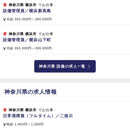
介護支援）
神奈川県
横浜市
でお仕事
老人ホーム経営、医療関連経営コンサルティング（病院・クリ
設備管理員／横浜新高島
ニック・人間ドック）
月給 263,000円～300,000円
子会社・関係会社
神奈川県
横浜市
でお仕事
【国内】 株式会社 ベスト・プロパティ
設備管理員／横浜山下町
株式会社 マイムコミュニティー
月給 263,000円～300,000円
小倉興産 株式会社
株式会社 ラボテック
神奈川県 設備の求人一覧
株式会社 ケアホテルマネジメント
株式会社 クリーンボーイ
株式会社 ビーエムエス
株式会社 クリーンテック
神奈川県の求人情報
株式会社 テクノサービス
株式会社 テクノサービス東京
神奈川県
横浜市
でお仕事
【海外】 SINGAPORE BIKEN PTE.LTD.（シンガポール共
日常清掃員（フルタイム）／二俣川
和国）
時給 1,400円～1,500円