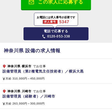
この求人に応募する
【大阪本社】
〒564-0044 大阪府吹田市南金田2-12-1
お電話には求人番号が必要です
5347
求人番号
【東京本部】
電話で応募する
〒141-0031 東京都品川区西五反田8‐4‐13
0120-053-338
五反田JPビルディング 5階
資本金
神奈川県 設備の求人情報
1,808百万円（平成2
9
年3月現在）
神奈川県
横浜市
でお仕事
従業員数
設備管理員（第2種電気主任技術者）／横浜大黒
総合ビルメンテナンス（清掃管理・警備・設備管理）
月給 310,000円～450,000円
プロパティマネジメント、ファシリティマネジメント
コンストラクト＆リフォーム（建物・設備・省エネ提案）
神奈川県
川崎市
でお仕事
サニテーション（食品製造工場や病院の消毒殺菌）
設備管理員（経験者）／川崎市
不動産分譲および管理、水処理装置（開発・販売）
月給 263,000円～300,000円
ＦＣ店舗運営、介護サービス業務（訪問看護、訪問介護、居宅