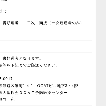
歳まで
 書類選考 二次 面接（一次通過者のみ）
後
 書類選考となります。
書等を下記までご郵送ください。
6-0017
市浪速区湊町1-4-1 OCATビル地下3・4階
法人聖授会ＯＣＡＴ予防医療センター
担当 宛