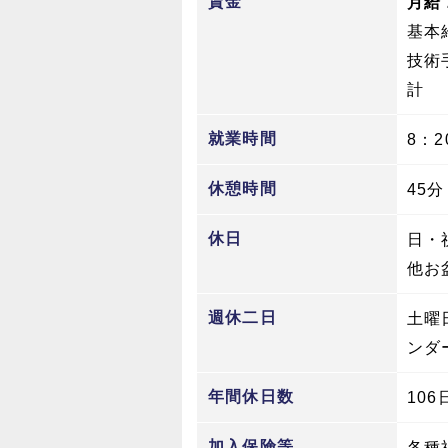
賃金
月給 
基本給
技術手
計 
就業時間
8：2
休憩時間
45分
休日
日・
他お
週休二日
土曜
ンダ
年間休日数
106
加入保険等
各種