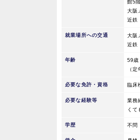
館5
大阪
近鉄
就業場所への交通
大阪
近鉄
年齢
59
（定
必要な免許・資格
臨床
必要な経験等
業務
くて
学歴
不問