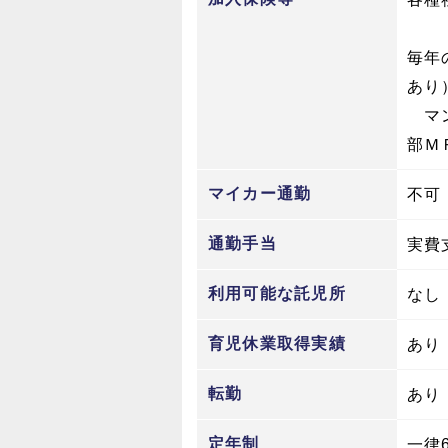
毎年
あり
マン
部Ｍ
マイカー通勤
不可
通勤手当
実費
利用可能な託児所
なし
育児休業取得実績
あり
転勤
あり
定年制
一律