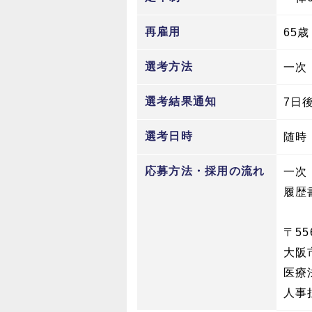
再雇用
65
選考方法
一次
選考結果通知
7日
選考日時
随時
応募方法・採用の流れ
一次
履歴
〒55
大阪
医療
人事