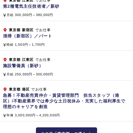
東京都
江東区
でお仕事
【海外】 SINGAPORE BIKEN PTE.LTD.（シンガポール共
第2種電気主任技術者／新砂
和国）
月給 300,000円～380,000円
東京都
新宿区
でお仕事
清掃（新宿区）／パート
時給 1,500円～1,700円
東京都
江東区
でお仕事
施設警備員（新砂）
月給 250,000円～300,000円
東京都
港区
でお仕事
急募！不動産売買仲介・賃貸管理部門 担当スタッフ（港
区）/不動産業界では希少な土日祝休み・充実した福利厚生で
理想のキャリアを創造
年俸 3,000,000円～4,200,000円