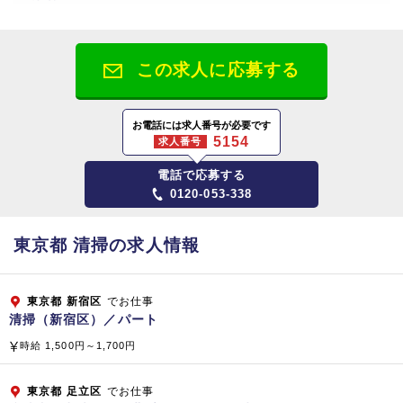
株式会社ビケンテクノ
所在地
この求人に応募する
【大阪本社】
〒564-0044 大阪府吹田市南金田2-12-1
お電話には求人番号が必要です
5154
求人番号
【東京本部】
電話で応募する
〒141-0031 東京都品川区西五反田8‐4‐13
0120-053-338
五反田JPビルディング 5階
資本金
東京都 清掃の求人情報
1,808百万円（平成2
9
年3月現在）
東京都
新宿区
でお仕事
従業員数
清掃（新宿区）／パート
総合ビルメンテナンス（清掃管理・警備・設備管理）
時給 1,500円～1,700円
プロパティマネジメント、ファシリティマネジメント
コンストラクト＆リフォーム（建物・設備・省エネ提案）
東京都
足立区
でお仕事