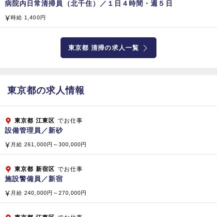
サニテーション（食品製造工場や病院の消毒殺菌）
病院内日常清掃員（北千住）／１日４時間・週５日
不動産分譲および管理、水処理装置（開発・販売）
時給 1,400円
ＦＣ店舗運営、介護サービス業務（訪問看護、訪問介護、居宅
介護支援）
東京都 清掃の求人一覧
老人ホーム経営、医療関連経営コンサルティング（病院・クリ
ニック・人間ドック）
子会社・関係会社
東京都の求人情報
【国内】 株式会社 ベスト・プロパティ
株式会社 マイムコミュニティー
東京都
江東区
でお仕事
小倉興産 株式会社
設備管理員／新砂
株式会社 ラボテック
月給 261,000円～300,000円
株式会社 ケアホテルマネジメント
株式会社 クリーンボーイ
東京都
新宿区
でお仕事
株式会社 ビーエムエス
施設警備員／新宿
株式会社 クリーンテック
月給 240,000円～270,000円
株式会社 テクノサービス
株式会社 テクノサービス東京