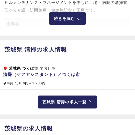
ビルメンテナンス・マネージメントを中心に工場・病院の清掃管
理から介護・訪問診療・健診施設など医療まで。
続きを読む
企業名
株式会社ビケンテクノ
所在地
茨城県 清掃の求人情報
【大阪本社】
〒564-0044 大阪府吹田市南金田2-12-1
茨城県
つくば市
でお仕事
清掃（ケアアシスタント）／つくば市
【東京本部】
時給 1,180円～1,230円
〒141-0031 東京都品川区西五反田8‐4‐13
五反田JPビルディング 5階
茨城県 清掃の求人一覧
資本金
1,808百万円（平成2
9
年3月現在）
茨城県の求人情報
従業員数