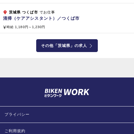
総合ビルメンテナンス（清掃管理・警備・設備管理）
プロパティマネジメント、ファシリティマネジメント
茨城県
つくば市
でお仕事
清掃（ケアアシスタント）／つくば市
コンストラクト＆リフォーム（建物・設備・省エネ提案）
サニテーション（食品製造工場や病院の消毒殺菌）
時給 1,180円～1,230円
不動産分譲および管理、水処理装置（開発・販売）
ＦＣ店舗運営、介護サービス業務（訪問看護、訪問介護、居宅
その他「茨城県」の求人
介護支援）
老人ホーム経営、医療関連経営コンサルティング（病院・クリ
ニック・人間ドック）
子会社・関係会社
【国内】 株式会社 ベスト・プロパティ
株式会社 マイムコミュニティー
小倉興産 株式会社
株式会社 ラボテック
プライバシー
株式会社 ケアホテルマネジメント
株式会社 クリーンボーイ
株式会社 ビーエムエス
ご利用規約