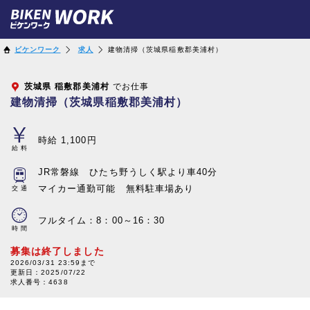
ビケンワーク
求人
建物清掃（茨城県稲敷郡美浦村）
茨城県
稲敷郡美浦村
でお仕事
建物清掃（茨城県稲敷郡美浦村）
時給 1,100円
給料
JR常磐線 ひたち野うしく駅より車40分
マイカー通勤可能 無料駐車場あり
交通
フルタイム：8：00～16：30
時間
募集は終了しました
2026/03/31 23:59まで
更新日：
2025/07/22
求人番号：4638