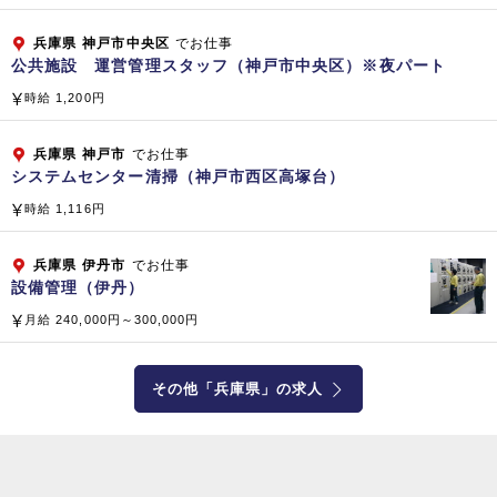
ニック・人間ドック）
兵庫県
神戸市中央区
でお仕事
子会社・関係会社
公共施設 運営管理スタッフ（神戸市中央区）※夜パート
時給 1,200円
【国内】 株式会社 ベスト・プロパティ
株式会社 マイムコミュニティー
兵庫県
神戸市
でお仕事
小倉興産 株式会社
システムセンター清掃（神戸市西区高塚台）
株式会社 ラボテック
時給 1,116円
株式会社 ケアホテルマネジメント
株式会社 クリーンボーイ
兵庫県
伊丹市
でお仕事
株式会社 ビーエムエス
設備管理（伊丹）
株式会社 クリーンテック
月給 240,000円～300,000円
株式会社 テクノサービス
株式会社 テクノサービス東京
【海外】 SINGAPORE BIKEN PTE.LTD.（シンガポール共
その他「兵庫県」の求人
和国）
企業公式サイト