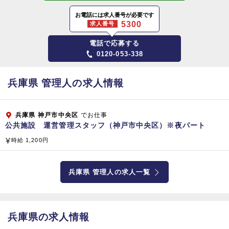
〒564-0044 大阪府吹田市南金田2-12-1
お電話には求人番号が必要です
5300
求人番号
【東京本部】
電話で応募する
〒141-0031 東京都品川区西五反田8‐4‐13
0120-053-338
五反田JPビルディング 5階
資本金
兵庫県 管理人の求人情報
1,808百万円（平成2
9
年3月現在）
兵庫県
神戸市中央区
でお仕事
従業員数
公共施設 運営管理スタッフ（神戸市中央区）※夜パート
総合ビルメンテナンス（清掃管理・警備・設備管理）
時給 1,200円
プロパティマネジメント、ファシリティマネジメント
コンストラクト＆リフォーム（建物・設備・省エネ提案）
兵庫県 管理人の求人一覧
サニテーション（食品製造工場や病院の消毒殺菌）
不動産分譲および管理、水処理装置（開発・販売）
ＦＣ店舗運営、介護サービス業務（訪問看護、訪問介護、居宅
介護支援）
兵庫県の求人情報
老人ホーム経営、医療関連経営コンサルティング（病院・クリ