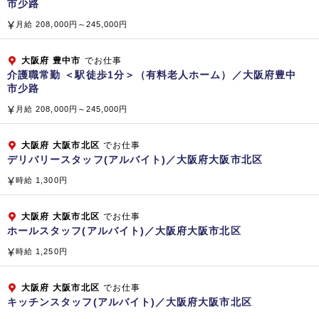
市少路
不動産分譲および管理、水処理装置（開発・販売）
ＦＣ店舗運営、介護サービス業務（訪問看護、訪問介護、居宅
月給 208,000円～245,000円
介護支援）
老人ホーム経営、医療関連経営コンサルティング（病院・クリ
大阪府
豊中市
でお仕事
介護職常勤 ＜駅徒歩1分＞（有料老人ホーム）／大阪府豊中
ニック・人間ドック）
市少路
子会社・関係会社
月給 208,000円～245,000円
【国内】 株式会社 ベスト・プロパティ
株式会社 マイムコミュニティー
大阪府
大阪市北区
でお仕事
デリバリースタッフ(アルバイト)／大阪府大阪市北区
小倉興産 株式会社
株式会社 ラボテック
時給 1,300円
株式会社 ケアホテルマネジメント
株式会社 クリーンボーイ
大阪府
大阪市北区
でお仕事
ホールスタッフ(アルバイト)／大阪府大阪市北区
株式会社 ビーエムエス
株式会社 クリーンテック
時給 1,250円
株式会社 テクノサービス
株式会社 テクノサービス東京
大阪府
大阪市北区
でお仕事
キッチンスタッフ(アルバイト)／大阪府大阪市北区
【海外】 SINGAPORE BIKEN PTE.LTD.（シンガポール共