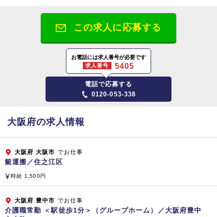
株式会社ビケンテクノ
所在地
この求人に応募する
【大阪本社】
〒564-0044 大阪府吹田市南金田2-12-1
お電話には求人番号が必要です
5405
求人番号
【東京本部】
電話で応募する
〒141-0031 東京都品川区西五反田8‐4‐13
0120-053-338
五反田JPビルディング 5階
資本金
大阪府の求人情報
1,808百万円（平成2
9
年3月現在）
大阪府
大阪市
でお仕事
従業員数
艇運搬／住之江区
総合ビルメンテナンス（清掃管理・警備・設備管理）
時給 1,500円
プロパティマネジメント、ファシリティマネジメント
コンストラクト＆リフォーム（建物・設備・省エネ提案）
大阪府
豊中市
でお仕事
サニテーション（食品製造工場や病院の消毒殺菌）
介護職常勤 ＜駅徒歩1分＞（グループホーム）／大阪府豊中