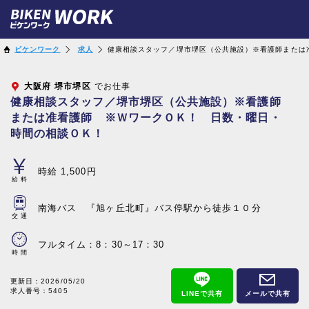
ビケンワーク
求人
健康相談スタッフ／堺市堺区（公共施設）※看護師または
大阪府
堺市堺区
でお仕事
健康相談スタッフ／堺市堺区（公共施設）※看護師
または准看護師 ※ＷワークＯＫ！ 日数・曜日・
時間の相談ＯＫ！
時給 1,500円
給料
南海バス 『旭ヶ丘北町』バス停駅から徒歩１０分
交通
フルタイム：8：30～17：30
時間
更新日：
2026/05/20
求人番号：5405
LINEで共有
メールで共有