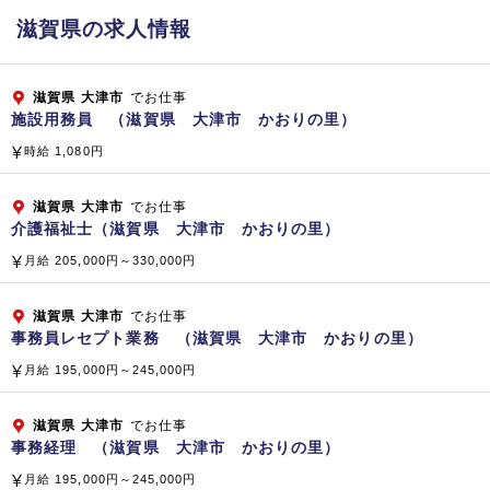
子会社・関係会社
滋賀県の求人情報
【国内】 株式会社 ベスト・プロパティ
株式会社 マイムコミュニティー
滋賀県
大津市
でお仕事
小倉興産 株式会社
施設用務員 （滋賀県 大津市 かおりの里）
株式会社 ラボテック
時給 1,080円
株式会社 ケアホテルマネジメント
株式会社 クリーンボーイ
滋賀県
大津市
でお仕事
株式会社 ビーエムエス
介護福祉士（滋賀県 大津市 かおりの里）
株式会社 クリーンテック
月給 205,000円～330,000円
株式会社 テクノサービス
株式会社 テクノサービス東京
滋賀県
大津市
でお仕事
【海外】 SINGAPORE BIKEN PTE.LTD.（シンガポール共
事務員レセプト業務 （滋賀県 大津市 かおりの里）
和国）
月給 195,000円～245,000円
企業公式サイト
滋賀県
大津市
でお仕事
事務経理 （滋賀県 大津市 かおりの里）
月給 195,000円～245,000円