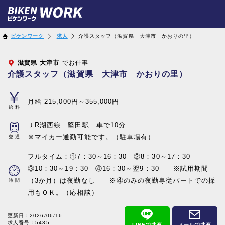
ビケンワーク
求人
介護スタッフ（滋賀県 大津市 かおりの里）
滋賀県
大津市
でお仕事
介護スタッフ（滋賀県 大津市 かおりの里）
月給 215,000円～355,000円
給料
ＪR湖西線 堅田駅 車で10分
※マイカー通勤可能です。（駐車場有）
交通
フルタイム：①7：30～16：30 ②8：30～17：30
③10：30～19：30 ④16：30～翌9：30 ※試用期間
（3か月）は夜勤なし ※④のみの夜勤専従パートでの採
時間
用もＯＫ。（応相談）
更新日：
2026/06/16
求人番号：5435
LINEで共有
メールで共有