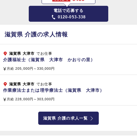
【東京本部】
電話で応募する
〒141-0031 東京都品川区西五反田8‐4‐13
0120-053-338
五反田JPビルディング 5階
資本金
滋賀県 介護の求人情報
1,808百万円（平成2
9
年3月現在）
滋賀県
大津市
でお仕事
従業員数
介護福祉士（滋賀県 大津市 かおりの里）
総合ビルメンテナンス（清掃管理・警備・設備管理）
月給 205,000円～330,000円
プロパティマネジメント、ファシリティマネジメント
コンストラクト＆リフォーム（建物・設備・省エネ提案）
滋賀県
大津市
でお仕事
サニテーション（食品製造工場や病院の消毒殺菌）
作業療法士または理学療法士（滋賀県 大津市）
不動産分譲および管理、水処理装置（開発・販売）
月給 228,000円～303,000円
ＦＣ店舗運営、介護サービス業務（訪問看護、訪問介護、居宅
介護支援）
滋賀県 介護の求人一覧
老人ホーム経営、医療関連経営コンサルティング（病院・クリ
ニック・人間ドック）