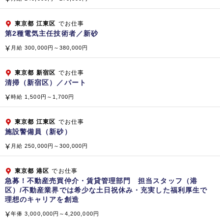
株式会社 クリーンボーイ
株式会社 ビーエムエス
東京都
江東区
でお仕事
第2種電気主任技術者／新砂
株式会社 クリーンテック
株式会社 テクノサービス
月給 300,000円～380,000円
株式会社 テクノサービス東京
【海外】 SINGAPORE BIKEN PTE.LTD.（シンガポール共
東京都
新宿区
でお仕事
清掃（新宿区）／パート
和国）
時給 1,500円～1,700円
企業公式サイト
東京都
江東区
でお仕事
施設警備員（新砂）
月給 250,000円～300,000円
東京都
港区
でお仕事
急募！不動産売買仲介・賃貸管理部門 担当スタッフ（港
区）/不動産業界では希少な土日祝休み・充実した福利厚生で
理想のキャリアを創造
年俸 3,000,000円～4,200,000円