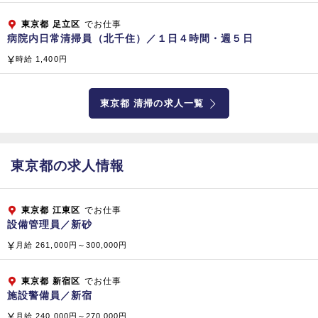
従業員数
東京都
足立区
でお仕事
病院内日常清掃員（北千住）／１日４時間・週５日
総合ビルメンテナンス（清掃管理・警備・設備管理）
時給 1,400円
プロパティマネジメント、ファシリティマネジメント
コンストラクト＆リフォーム（建物・設備・省エネ提案）
サニテーション（食品製造工場や病院の消毒殺菌）
東京都 清掃の求人一覧
不動産分譲および管理、水処理装置（開発・販売）
ＦＣ店舗運営、介護サービス業務（訪問看護、訪問介護、居宅
介護支援）
東京都の求人情報
老人ホーム経営、医療関連経営コンサルティング（病院・クリ
ニック・人間ドック）
東京都
江東区
でお仕事
子会社・関係会社
設備管理員／新砂
【国内】 株式会社 ベスト・プロパティ
月給 261,000円～300,000円
株式会社 マイムコミュニティー
小倉興産 株式会社
東京都
新宿区
でお仕事
施設警備員／新宿
株式会社 ラボテック
株式会社 ケアホテルマネジメント
月給 240,000円～270,000円