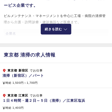
ービス企業です。
ビルメンテナンス・マネージメントを中心に工場・病院の清掃管
理から介護・訪問診療・健診施設など医療まで。
続きを読む
企業名
株式会社ビケンテクノ
所在地
東京都 清掃の求人情報
【大阪本社】
〒564-0044 大阪府吹田市南金田2-12-1
東京都
新宿区
でお仕事
清掃（新宿区）／パート
【東京本部】
時給 1,500円～1,700円
〒141-0031 東京都品川区西五反田8‐4‐13
五反田JPビルディング 5階
東京都
江東区
でお仕事
１日４時間・週２日～５日（清掃）／江東区塩浜
資本金
時給 1,400円
1,808百万円（平成2
9
年3月現在）