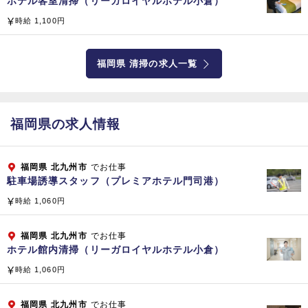
ホテル客室清掃（リーガロイヤルホテル小倉）
プロパティマネジメント
時給 1,100円
ビルメンテナンス
アセットマネジメント
福岡県 清掃の求人一覧
不動産事業
免許・資格
宅地建物取引業：福岡県知事（4）第16230 号
福岡県の求人情報
警備業 ：福岡県公安委員会認定第90000205 号
プライバシーマーク認定 第18860150(07) 号
福岡県
北九州市
でお仕事
建築物清掃業登録
駐車場誘導スタッフ（プレミアホテル門司港）
加盟団体
時給 1,060円
北九州商工会議所
福岡県
北九州市
でお仕事
北九州市防災協会
ホテル館内清掃（リーガロイヤルホテル小倉）
北九州市暴力追放推進会議
時給 1,060円
北九州東労働基準協会
( 公社) 福岡県宅地建物取引業協会
福岡県
北九州市
でお仕事
( 財) 福岡県消防設備安全協会