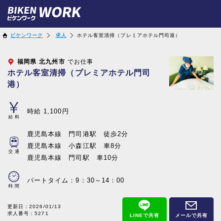
ビケンワーク
求人
ホテル客室清掃（プレミアホテル門司港）
福岡県
北九州市
でお仕事
ホテル客室清掃（プレミアホテル門司
港）
時給 1,100円
給料
鹿児島本線 門司港駅 徒歩2分
鹿児島本線 小森江駅 車8分
交通
鹿児島本線 門司駅 車10分
パートタイム：9：30～14：00
時間
更新日：
2026/01/13
求人番号：5271
LINEで共有
メールで共有