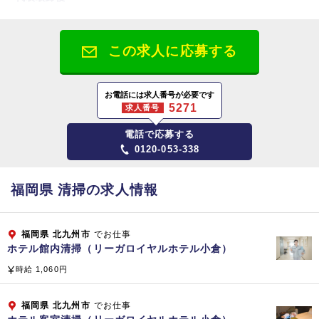
秀 一生
この求人に応募する
資本金
１億円
お電話には求人番号が必要です
株主
5271
求人番号
株式会社 ビケンテクノ（100％）
電話で応募する
0120-053-338
従業員数
215 名（内パート他139名）
福岡県 清掃の求人情報
本社
福岡県北九州市小倉北区浅野2-14-1
福岡県
北九州市
でお仕事
ホテル館内清掃（リーガロイヤルホテル小倉）
主要取引銀行
時給 1,060円
三井住友銀行/ 福岡銀行/ 北九州銀行
福岡県
北九州市
でお仕事
主要業務