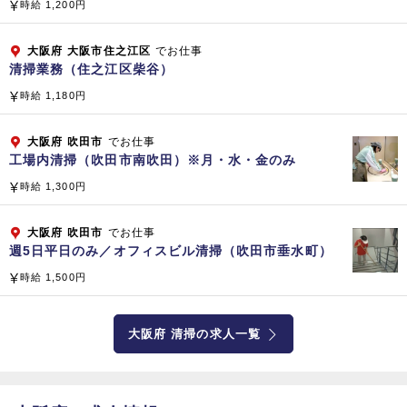
時給 1,200円
子会社・関係会社
【国内】 株式会社 ベスト・プロパティ
大阪府
大阪市住之江区
でお仕事
清掃業務（住之江区柴谷）
株式会社 マイムコミュニティー
小倉興産 株式会社
時給 1,180円
株式会社 ラボテック
株式会社 ケアホテルマネジメント
大阪府
吹田市
でお仕事
工場内清掃（吹田市南吹田）※月・水・金のみ
株式会社 クリーンボーイ
株式会社 ビーエムエス
時給 1,300円
株式会社 クリーンテック
株式会社 テクノサービス
大阪府
吹田市
でお仕事
週5日平日のみ／オフィスビル清掃（吹田市垂水町）
株式会社 テクノサービス東京
【海外】 SINGAPORE BIKEN PTE.LTD.（シンガポール共
時給 1,500円
和国）
大阪府 清掃の求人一覧
企業公式サイト