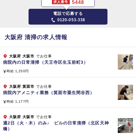
5448
求人番号
【東京本部】
電話で応募する
〒141-0031 東京都品川区西五反田8‐4‐13
0120-053-338
五反田JPビルディング 5階
資本金
大阪府 清掃の求人情報
1,808百万円（平成2
9
年3月現在）
大阪府
大阪市
でお仕事
従業員数
病院内の日常清掃（天王寺区生玉前町3）
総合ビルメンテナンス（清掃管理・警備・設備管理）
時給 1,250円
プロパティマネジメント、ファシリティマネジメント
コンストラクト＆リフォーム（建物・設備・省エネ提案）
大阪府
箕面市
でお仕事
サニテーション（食品製造工場や病院の消毒殺菌）
病院内アメニティ業務（箕面市粟生間谷西）
不動産分譲および管理、水処理装置（開発・販売）
時給 1,177円
ＦＣ店舗運営、介護サービス業務（訪問看護、訪問介護、居宅
介護支援）
大阪府
大阪市
でお仕事
老人ホーム経営、医療関連経営コンサルティング（病院・クリ
週2日（火・木）のみ♪ ビルの日常清掃（北区天神
橋）
ニック・人間ドック）