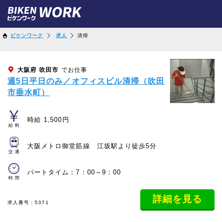
ビケンワーク
求人
清掃
大阪府
吹田市
でお仕事
週5日平日のみ／オフィスビル清掃（吹田
市垂水町）
時給 1,500円
給料
大阪メトロ御堂筋線 江坂駅より徒歩5分
交通
パートタイム：7：00～9：00
時間
詳細を見る
求人番号：5371