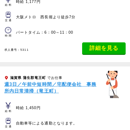
時給 1,177円
給料
大阪メトロ 西長堀より徒歩7分
交通
パートタイム：6：00～11：00
時間
詳細を見る
求人番号：5311
滋賀県
蒲生郡竜王町
でお仕事
週3日／午前中短時間／宅配便会社 事務
所内日常清掃（竜王町）
時給 1,450円
給料
自動車等による通勤となります。
交通