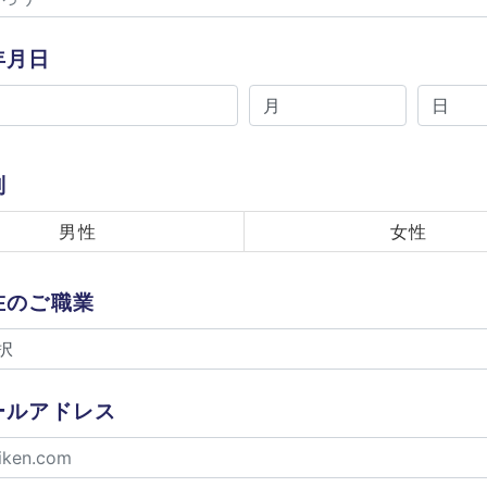
年月日
別
男性
女性
在のご職業
ールアドレス