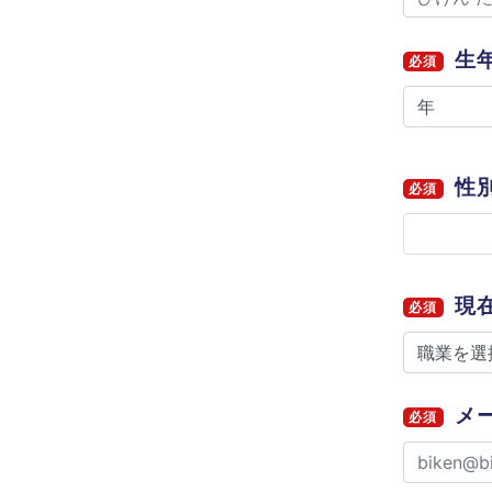
生
必須
性
必須
現
必須
メ
必須