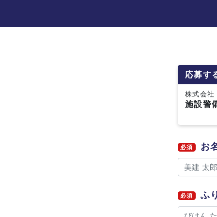
応募す
株式会社
施設警
お
必須
ふ
必須