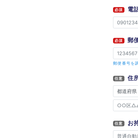
電
必須
郵
必須
郵便番号を
住
任意
お
任意