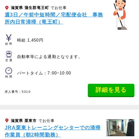
滋賀県
蒲生郡竜王町
でお仕事
週3日／午前中短時間／宅配便会社 事務
所内日常清掃（竜王町）
時給 1,450円
給料
自動車等による通勤となります。
交通
パートタイム：7:00~10:00
時間
詳細を見る
求人番号：5310
滋賀県
栗東市
でお仕事
JRA栗東トレーニングセンターでの清掃
作業員（朝2時間勤務）